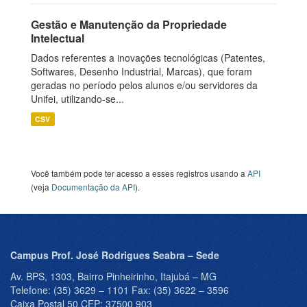
Gestão e Manutenção da Propriedade
Intelectual
Dados referentes a inovações tecnológicas (Patentes,
Softwares, Desenho Industrial, Marcas), que foram
geradas no período pelos alunos e/ou servidores da
Unifei, utilizando-se...
CSV
Você também pode ter acesso a esses registros usando a
API
(veja
Documentação da API
).
Campus Prof. José Rodrigues Seabra – Sede
Av. BPS, 1303, Bairro Pinheirinho, Itajubá – MG
Telefone: (35) 3629 – 1101 Fax: (35) 3622 – 3596
Caixa Postal 50 CEP: 37500 903