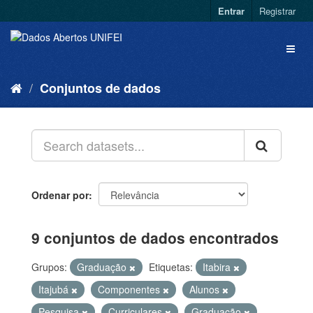
Entrar
Registrar
Conjuntos de dados
Ordenar por
9 conjuntos de dados encontrados
Grupos:
Graduação
Etiquetas:
Itabira
Itajubá
Componentes
Alunos
Pesquisa
Curriculares
Graduação