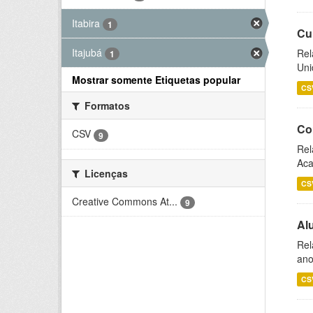
Itabira
1
Cu
Itajubá
Rel
1
Uni
Mostrar somente Etiquetas popular
CS
Formatos
Co
CSV
9
Rel
Aca
Licenças
CS
Creative Commons At...
9
Al
Rel
ano
CS