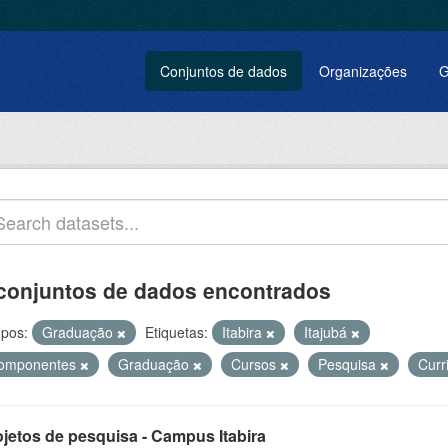
Conjuntos de dados
Organizações
G
conjuntos de dados encontrados
pos:
Graduação
Etiquetas:
Itabira
Itajubá
omponentes
Graduação
Cursos
Pesquisa
Curr
ojetos de pesquisa - Campus Itabira