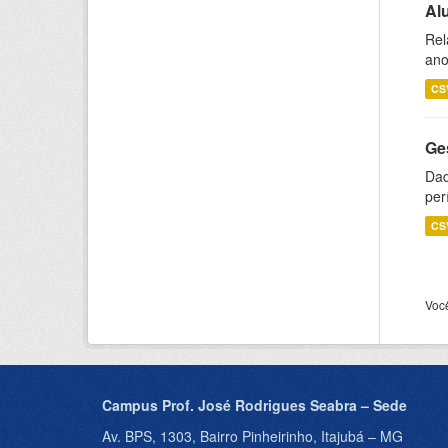
Al
Rel
ano
CS
Ge
Dad
per
CS
Voc
Campus Prof. José Rodrigues Seabra – Sede
Av. BPS, 1303, Bairro Pinheirinho, Itajubá – MG