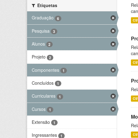
Rel
Etiquetas
cam
Graduação
6
CS
Pesquisa
3
Pr
Alunos
2
Rel
cam
Projeto
2
CS
Componentes
1
Pr
Concluídos
1
Rel
Curriculares
1
CS
Cursos
1
Mo
Extensão
1
Rel
Ingressantes
CS
1