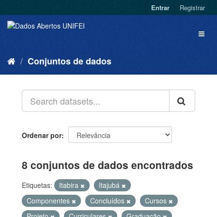
Entrar
Registrar
Conjuntos de dados
Ordenar por
8 conjuntos de dados encontrados
Etiquetas:
Itabira
Itajubá
Componentes
Concluídos
Cursos
Projeto
Curriculares
Graduação