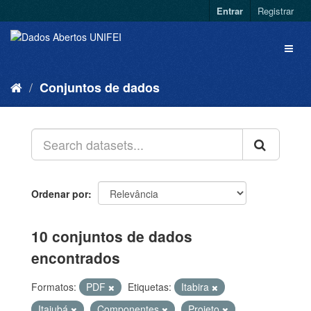
Entrar
Registrar
Conjuntos de dados
Ordenar por
10 conjuntos de dados
encontrados
Formatos:
PDF
Etiquetas:
Itabira
Itajubá
Componentes
Projeto