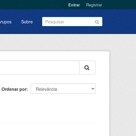
Entrar
Registrar
rupos
Sobre
Ordenar por