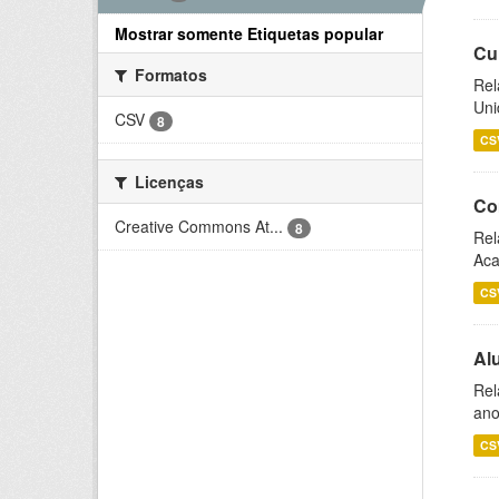
Mostrar somente Etiquetas popular
Cu
Formatos
Rel
Uni
CSV
8
CS
Licenças
Co
Creative Commons At...
8
Rel
Aca
CS
Al
Rel
ano
CS