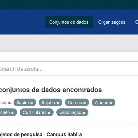
Conjuntos de dados
Organizações
G
conjuntos de dados encontrados
quetas:
Itabira
Itajubá
Cursos
Alunos
rojeto
Curriculares
Graduação
ojetos de pesquisa - Campus Itabira