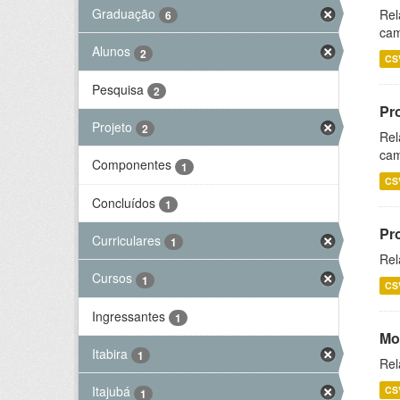
Graduação
Rel
6
cam
Alunos
2
CS
Pesquisa
2
Pr
Projeto
2
Rel
cam
Componentes
1
CS
Concluídos
1
Pr
Curriculares
1
Rel
Cursos
1
CS
Ingressantes
1
Mo
Itabira
1
Rel
Itajubá
CS
1