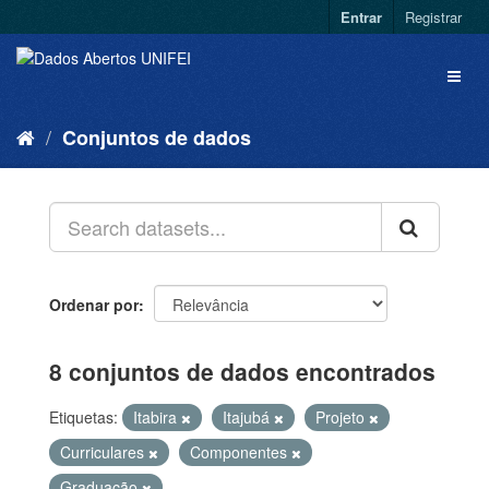
Entrar
Registrar
Conjuntos de dados
Ordenar por
8 conjuntos de dados encontrados
Etiquetas:
Itabira
Itajubá
Projeto
Curriculares
Componentes
Graduação