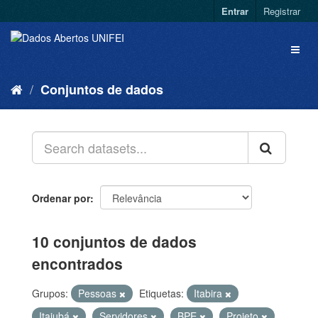
Entrar
Registrar
Conjuntos de dados
Ordenar por
10 conjuntos de dados
encontrados
Grupos:
Pessoas
Etiquetas:
Itabira
Itajubá
Servidores
BPE
Projeto