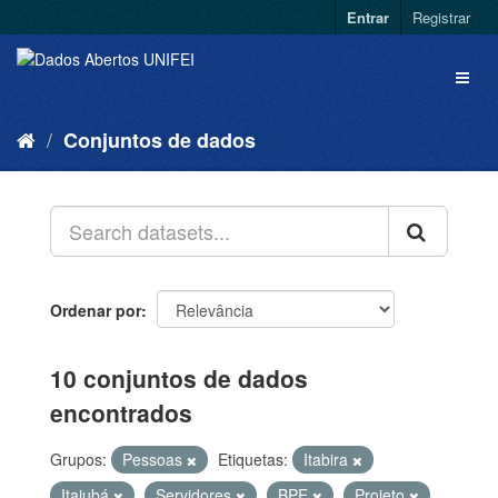
Entrar
Registrar
Conjuntos de dados
Ordenar por
10 conjuntos de dados
encontrados
Grupos:
Pessoas
Etiquetas:
Itabira
Itajubá
Servidores
BPE
Projeto