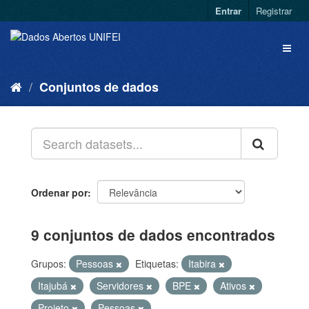
Entrar
Registrar
Conjuntos de dados
Ordenar por
9 conjuntos de dados encontrados
Grupos:
Pessoas
Etiquetas:
Itabira
Itajubá
Servidores
BPE
Ativos
Projeto
Pessoas