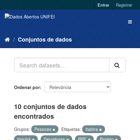
Entrar
Registrar
Conjuntos de dados
Ordenar por
10 conjuntos de dados
encontrados
Grupos:
Pessoas
Etiquetas:
Itabira
Itajubá
Servidores
BPE
Projeto