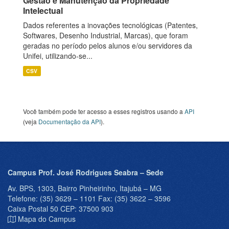
Gestão e Manutenção da Propriedade
Intelectual
Dados referentes a inovações tecnológicas (Patentes,
Softwares, Desenho Industrial, Marcas), que foram
geradas no período pelos alunos e/ou servidores da
Unifei, utilizando-se...
CSV
Você também pode ter acesso a esses registros usando a
API
(veja
Documentação da API
).
Campus Prof. José Rodrigues Seabra – Sede
Av. BPS, 1303, Bairro Pinheirinho, Itajubá – MG
Telefone: (35) 3629 – 1101 Fax: (35) 3622 – 3596
Caixa Postal 50 CEP: 37500 903
Mapa do Campus