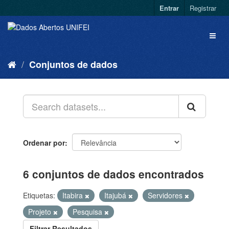
Entrar
Registrar
Conjuntos de dados
Ordenar por
6 conjuntos de dados encontrados
Etiquetas:
Itabira
Itajubá
Servidores
Projeto
Pesquisa
Filtrar Resultados