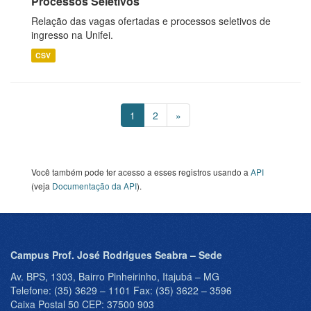
Processos Seletivos
Relação das vagas ofertadas e processos seletivos de
ingresso na Unifei.
CSV
1
2
»
Você também pode ter acesso a esses registros usando a
API
(veja
Documentação da API
).
Campus Prof. José Rodrigues Seabra – Sede
Av. BPS, 1303, Bairro Pinheirinho, Itajubá – MG
Telefone: (35) 3629 – 1101 Fax: (35) 3622 – 3596
Caixa Postal 50 CEP: 37500 903