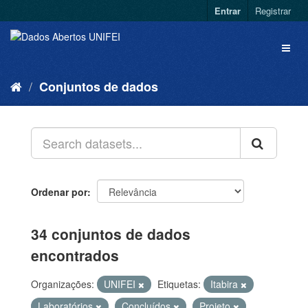
Entrar
Registrar
Conjuntos de dados
Ordenar por
34 conjuntos de dados
encontrados
Organizações:
UNIFEI
Etiquetas:
Itabira
Laboratórios
Concluídos
Projeto