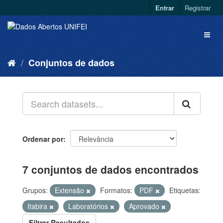
Entrar
Registrar
Conjuntos de dados
Ordenar por
7 conjuntos de dados encontrados
Grupos:
Extensão
Formatos:
PDF
Etiquetas:
Itabira
Laboratórios
Aprovado
Filtrar Resultados