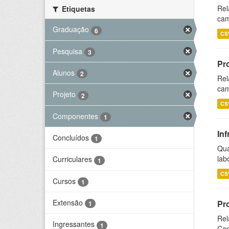
Rel
Etiquetas
cam
Graduação
6
CS
Pesquisa
3
Pr
Alunos
2
Rel
cam
Projeto
2
CS
Componentes
1
Inf
Concluídos
1
Qua
lab
Curriculares
1
CS
Cursos
1
Extensão
Pr
1
Rel
Ingressantes
1
Cap