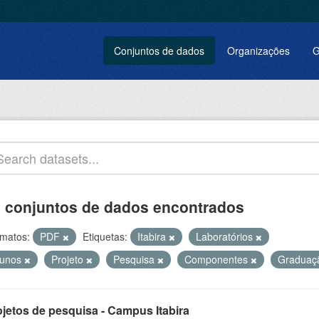
Conjuntos de dados
Organizações
G
 conjuntos de dados encontrados
matos:
PDF
Etiquetas:
Itabira
Laboratórios
lunos
Projeto
Pesquisa
Componentes
Gradua
ojetos de pesquisa - Campus Itabira