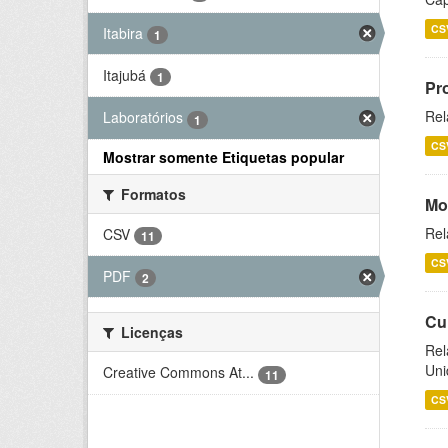
CS
Itabira
1
Itajubá
1
Pr
Rel
Laboratórios
1
CS
Mostrar somente Etiquetas popular
Formatos
Mo
Rel
CSV
11
CS
PDF
2
Cu
Licenças
Rel
Uni
Creative Commons At...
11
CS