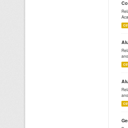
Co
Rel
Aca
CS
Al
Rel
ano
CS
Al
Rel
ano
CS
Ge