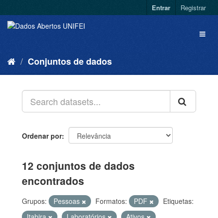
Entrar
Registrar
Conjuntos de dados
Ordenar por
12 conjuntos de dados
encontrados
Grupos:
Pessoas
Formatos:
PDF
Etiquetas:
Itabira
Laboratórios
Ativos