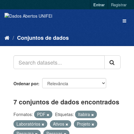
Entrar
Registrar
Conjuntos de dados
Ordenar por
7 conjuntos de dados encontrados
Formatos:
PDF
Etiquetas:
Itabira
Laboratórios
Ativos
Projeto
Pesquisa
Pessoas