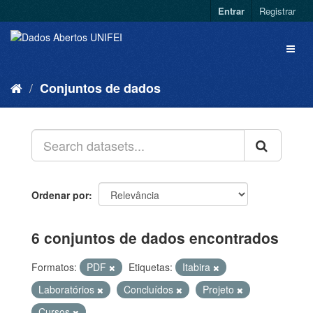
Entrar
Registrar
Conjuntos de dados
Ordenar por
6 conjuntos de dados encontrados
Formatos:
PDF
Etiquetas:
Itabira
Laboratórios
Concluídos
Projeto
Cursos