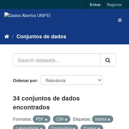
Entrar
Registrar
Conjuntos de dados
Ordenar por
34 conjuntos de dados
encontrados
Formatos:
PDF
CSV
Etiquetas:
Itabira
Laboratórios
Concluídos
Cursos