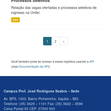
Processos Seletivos
Relação das vagas ofertadas e processos seletivos de
ingresso na Unifei.
CSV
1
2
»
Você também pode ter acesso a esses registros usando a
API
(veja
Documentação da API
).
Campus Prof. José Rodrigues Seabra – Sede
Av. BPS, 1303, Bairro Pinheirinho, Itajubá – MG
Telefone: (35) 3629 – 1101 Fax: (35) 3622 – 3596
Caixa Postal 50 CEP: 37500 903