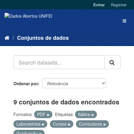
Entrar
Registrar
Conjuntos de dados
Ordenar por
9 conjuntos de dados encontrados
Formatos:
PDF
Etiquetas:
Itabira
Laboratórios
Cursos
Curriculares
Graduação