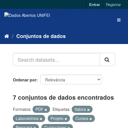
Entrar
Registrar
Conjuntos de dados
Ordenar por
7 conjuntos de dados encontrados
Formatos:
PDF
Etiquetas:
Itabira
Laboratórios
Projeto
Cursos
Pesquisa
Curriculares