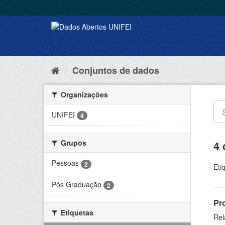
Conjuntos de dados
Organizações
UNIFEI
4
Grupos
4 
Pessoas
2
Eti
Pós Graduação
2
Pr
Etiquetas
Rel