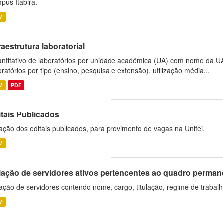
pus Itabira.
V
raestrutura laboratorial
ntitativo de laboratórios por unidade acadêmica (UA) com nome da U
oratórios por tipo (ensino, pesquisa e extensão), utilização média...
V
PDF
itais Publicados
ação dos editais publicados, para provimento de vagas na Unifei.
V
lação de servidores ativos pertencentes ao quadro permane
ação de servidores contendo nome, cargo, titulação, regime de trabal
V