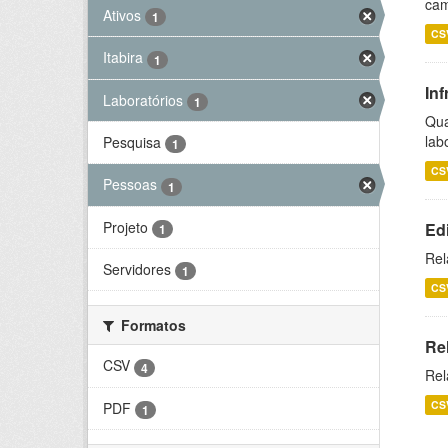
cam
Ativos
1
CS
Itabira
1
Inf
Laboratórios
1
Qua
lab
Pesquisa
1
CS
Pessoas
1
Projeto
Ed
1
Rel
Servidores
1
CS
Formatos
Re
CSV
4
Rel
CS
PDF
1