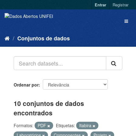
Entrar
Registrar
Conjuntos de dados
Ordenar por
10 conjuntos de dados
encontrados
Formatos:
PDF
Etiquetas:
Itabira
Laboratórios
Componentes
Projeto