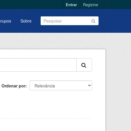
Entrar
Registrar
rupos
Sobre
Ordenar por