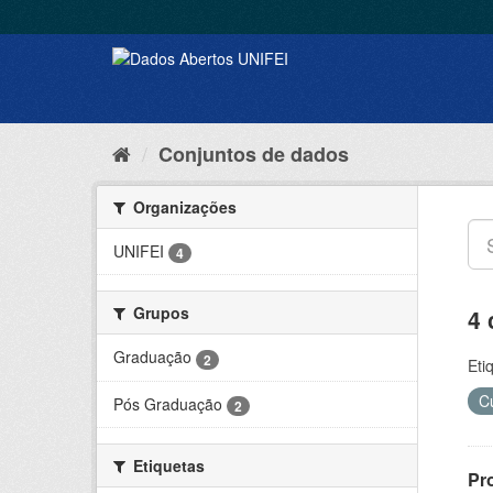
Conjuntos de dados
Organizações
UNIFEI
4
Grupos
4 
Graduação
2
Eti
C
Pós Graduação
2
Etiquetas
Pr