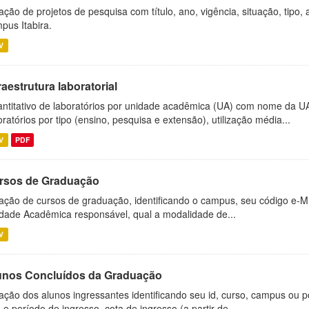
ação de projetos de pesquisa com título, ano, vigência, situação, tipo
pus Itabira.
V
raestrutura laboratorial
ntitativo de laboratórios por unidade acadêmica (UA) com nome da U
oratórios por tipo (ensino, pesquisa e extensão), utilização média...
V
PDF
rsos de Graduação
ação de cursos de graduação, identificando o campus, seu código e-M
dade Acadêmica responsável, qual a modalidade de...
V
unos Concluídos da Graduação
ação dos alunos ingressantes identificando seu id, curso, campus ou p
 e período de ingresso, cota de ingresso (a partir de...