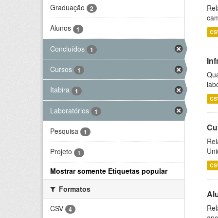
Graduação
Rel
2
cam
Alunos
1
CS
Concluídos
1
Inf
Cursos
1
Qua
lab
Itabira
1
CS
Laboratórios
1
Cu
Pesquisa
1
Rel
Uni
Projeto
1
CS
Mostrar somente Etiquetas popular
Formatos
Al
Rel
CSV
4
ano