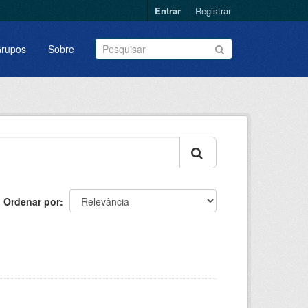
Entrar
Registrar
rupos
Sobre
Ordenar por