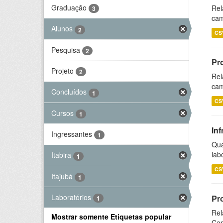
Graduação
Rel
3
cam
Alunos
2
CS
Pesquisa
2
Pr
Projeto
2
Rel
cam
Concluídos
1
CS
Cursos
1
Inf
Ingressantes
1
Qua
lab
Itabira
1
CS
Itajubá
1
Laboratórios
Pr
1
Rel
Mostrar somente Etiquetas popular
Cap