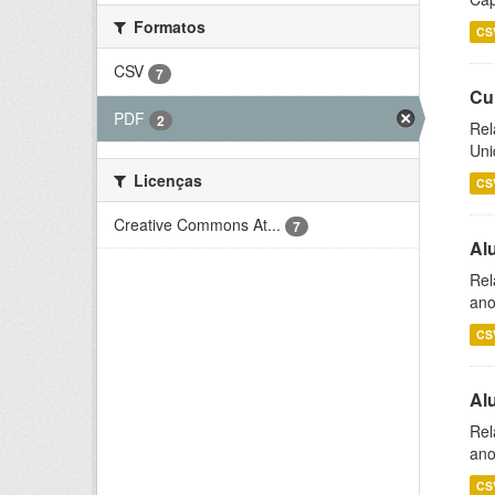
Formatos
CS
CSV
7
Cu
PDF
2
Rel
Uni
Licenças
CS
Creative Commons At...
7
Al
Rel
ano
CS
Al
Rel
ano
CS