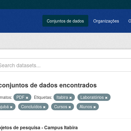
Conjuntos de dados
Organizações
G
conjuntos de dados encontrados
matos:
PDF
Etiquetas:
Itabira
Laboratórios
tajubá
Concluídos
Cursos
Alunos
ojetos de pesquisa - Campus Itabira