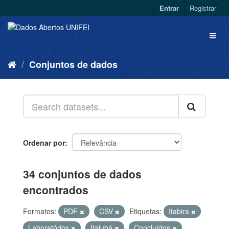
Entrar
Registrar
Conjuntos de dados
Ordenar por
34 conjuntos de dados
encontrados
Formatos:
PDF
CSV
Etiquetas:
Itabira
Laboratórios
Itajubá
Concluídos