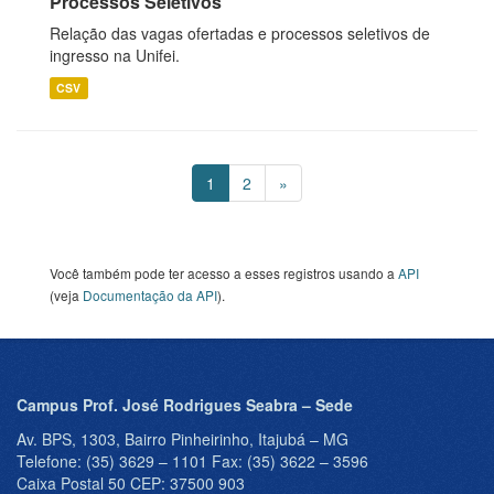
Processos Seletivos
Relação das vagas ofertadas e processos seletivos de
ingresso na Unifei.
CSV
1
2
»
Você também pode ter acesso a esses registros usando a
API
(veja
Documentação da API
).
Campus Prof. José Rodrigues Seabra – Sede
Av. BPS, 1303, Bairro Pinheirinho, Itajubá – MG
Telefone: (35) 3629 – 1101 Fax: (35) 3622 – 3596
Caixa Postal 50 CEP: 37500 903