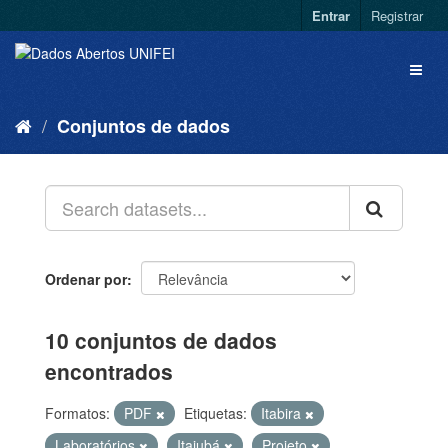
Entrar
Registrar
Conjuntos de dados
Ordenar por
10 conjuntos de dados
encontrados
Formatos:
PDF
Etiquetas:
Itabira
Laboratórios
Itajubá
Projeto