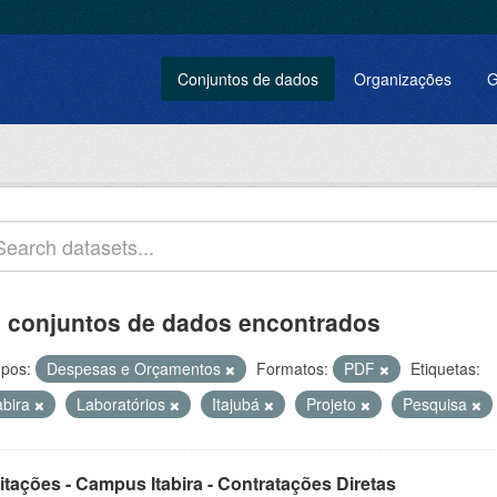
Conjuntos de dados
Organizações
G
 conjuntos de dados encontrados
pos:
Despesas e Orçamentos
Formatos:
PDF
Etiquetas:
abira
Laboratórios
Itajubá
Projeto
Pesquisa
itações - Campus Itabira - Contratações Diretas