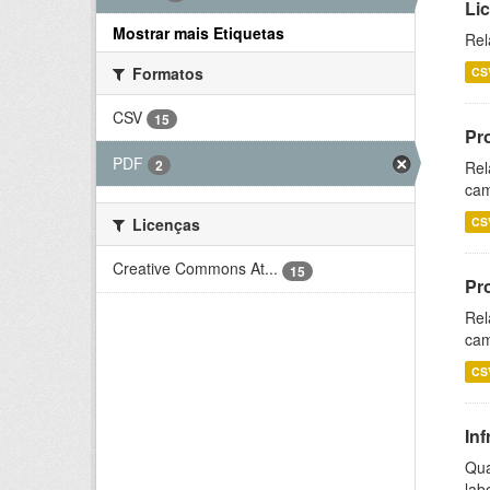
Li
Mostrar mais Etiquetas
Rel
Formatos
CS
CSV
15
Pr
PDF
2
Rel
cam
CS
Licenças
Creative Commons At...
15
Pr
Rel
cam
CS
Inf
Qua
lab