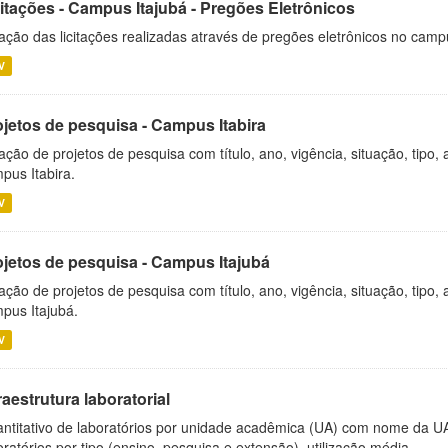
citações - Campus Itajubá - Pregões Eletrônicos
ação das licitações realizadas através de pregões eletrônicos no camp
V
ojetos de pesquisa - Campus Itabira
ação de projetos de pesquisa com título, ano, vigência, situação, tipo
pus Itabira.
V
ojetos de pesquisa - Campus Itajubá
ação de projetos de pesquisa com título, ano, vigência, situação, tipo
pus Itajubá.
V
raestrutura laboratorial
ntitativo de laboratórios por unidade acadêmica (UA) com nome da U
oratórios por tipo (ensino, pesquisa e extensão), utilização média...