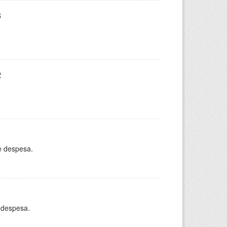
3
2
e despesa.
 despesa.