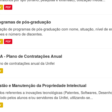
V
PDF
ogramas de pós-graduação
ação de programas de pós-graduação com nome, situação, nível de ens
es e número de discentes.
V
PDF
A - Plano de Contratações Anual
no de contratações anual da Unifei
V
stão e Manutenção da Propriedade Intelectual
os referentes a inovações tecnológicas (Patentes, Softwares, Desenho
íodo pelos alunos e/ou servidores da Unifei, utilizando-se...
V