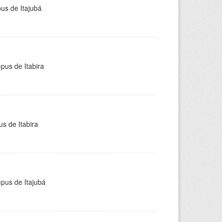
pus de Itajubá
pus de Itabira
s de Itabira
mpus de Itajubá