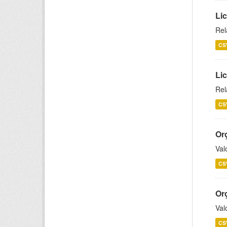
Lic
Rel
CS
Lic
Rel
CS
Or
Val
CS
Or
Val
CS