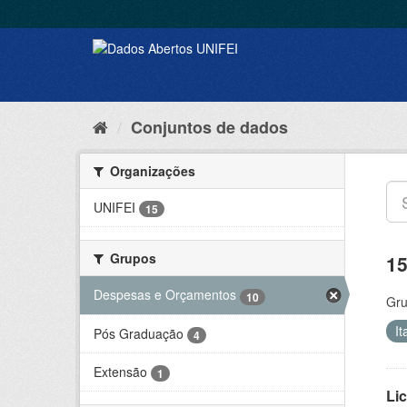
Conjuntos de dados
Organizações
UNIFEI
15
Grupos
15
Despesas e Orçamentos
10
Gru
It
Pós Graduação
4
Extensão
1
Lic