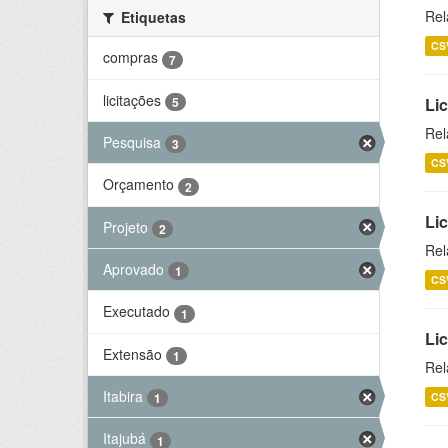
Rel
Etiquetas
CS
compras
7
licitações
5
Lic
Rel
Pesquisa
3
CS
Orçamento
2
Lic
Projeto
2
Rel
Aprovado
1
CS
Executado
1
Li
Extensão
1
Rel
Itabira
CS
1
Itajubá
1