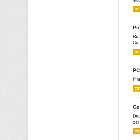
CS
Pr
Rel
Cap
CS
PC
Pla
CS
Ge
Dad
per
CS