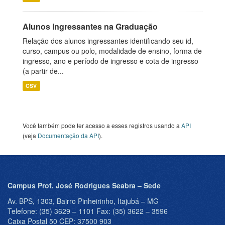
Alunos Ingressantes na Graduação
Relação dos alunos ingressantes identificando seu id,
curso, campus ou polo, modalidade de ensino, forma de
ingresso, ano e período de ingresso e cota de ingresso
(a partir de...
CSV
Você também pode ter acesso a esses registros usando a
API
(veja
Documentação da API
).
Campus Prof. José Rodrigues Seabra – Sede
Av. BPS, 1303, Bairro Pinheirinho, Itajubá – MG
Telefone: (35) 3629 – 1101 Fax: (35) 3622 – 3596
Caixa Postal 50 CEP: 37500 903