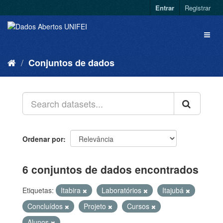
Entrar
Registrar
Conjuntos de dados
Ordenar por
6 conjuntos de dados encontrados
Etiquetas:
Itabira
Laboratórios
Itajubá
Concluídos
Projeto
Cursos
Alunos