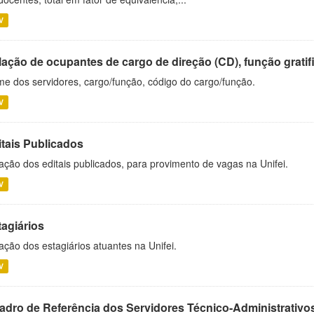
V
ação de ocupantes de cargo de direção (CD), função gratifi
e dos servidores, cargo/função, código do cargo/função.
V
itais Publicados
ação dos editais publicados, para provimento de vagas na Unifei.
V
tagiários
ação dos estagiários atuantes na Unifei.
V
adro de Referência dos Servidores Técnico-Administrati