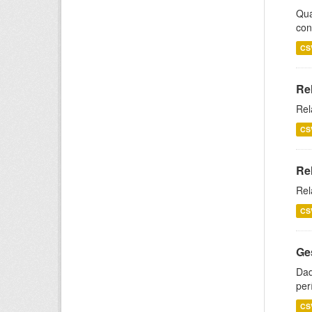
Qua
con
CS
Re
Rel
CS
Re
Rel
CS
Ge
Dad
per
CS