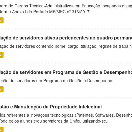
dro de Cargos Técnico-Administrativos em Educação, ocupados e vagos 
forme Anexo I da Portaria MP/MEC nº 316/2017.
V
lação de servidores ativos pertencentes ao quadro permane
ação de servidores contendo nome, cargo, titulação, regime de trabal
V
lação de servidores em Programa de Gestão e Desempenh
ação de servidores em Programa de Gestão e Desempenho
V
stão e Manutenção da Propriedade Intelectual
os referentes a inovações tecnológicas (Patentes, Softwares, Desenho
íodo pelos alunos e/ou servidores da Unifei, utilizando-se...
V