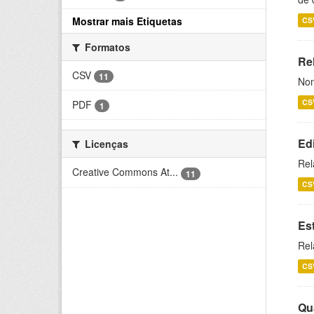
Mostrar mais Etiquetas
CS
Formatos
Rel
CSV
11
Nom
CS
PDF
1
Ed
Licenças
Rel
Creative Commons At...
11
CS
Es
Rel
CS
Qu