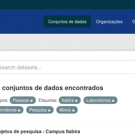
Conjuntos de dados
Organizações
G
 conjuntos de dados encontrados
pos:
Pessoas
Etiquetas:
Itabira
Laboratórios
ervidores
Pesquisa
Ativos
ojetos de pesquisa - Campus Itabira