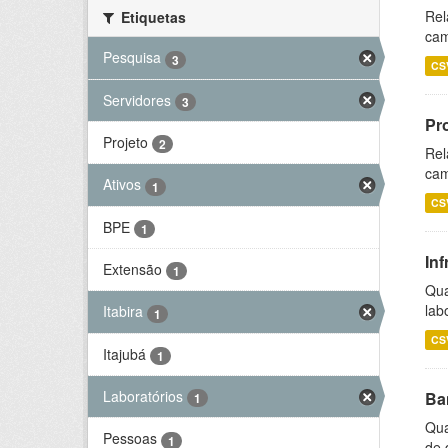
Rel
Etiquetas
cam
Pesquisa
3
CS
Servidores
3
Pr
Projeto
2
Rel
cam
Ativos
1
CS
BPE
1
Inf
Extensão
1
Qua
lab
Itabira
1
CS
Itajubá
1
Laboratórios
Ba
1
Qua
Pessoas
1
de 