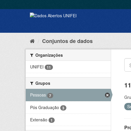
Conjuntos de dados
Organizações
UNIFEI
11
Grupos
11
Pessoas
7
Gru
S
Pós Graduação
3
Extensão
1
Pr