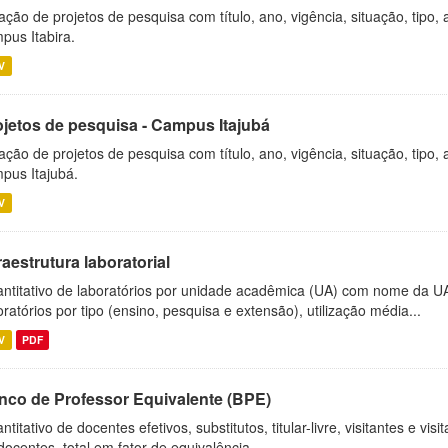
ação de projetos de pesquisa com título, ano, vigência, situação, tipo
pus Itabira.
V
ojetos de pesquisa - Campus Itajubá
ação de projetos de pesquisa com título, ano, vigência, situação, tipo
pus Itajubá.
V
raestrutura laboratorial
ntitativo de laboratórios por unidade acadêmica (UA) com nome da U
oratórios por tipo (ensino, pesquisa e extensão), utilização média...
V
PDF
nco de Professor Equivalente (BPE)
ntitativo de docentes efetivos, substitutos, titular-livre, visitantes e vi
docentes, total em fator de equivalência,...