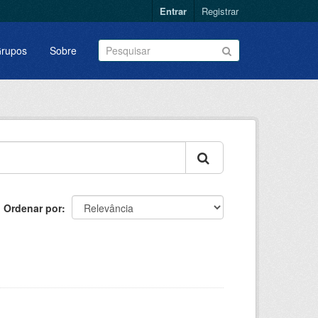
Entrar
Registrar
rupos
Sobre
Ordenar por