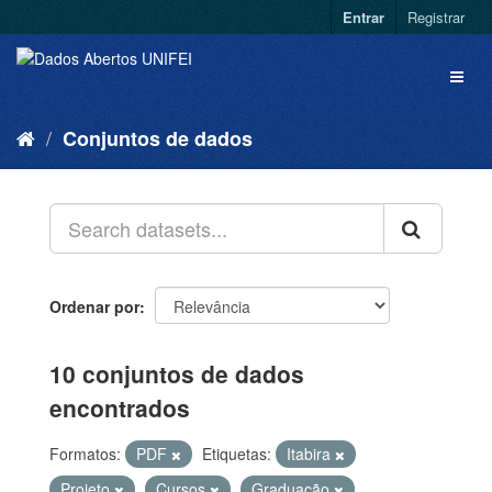
Entrar
Registrar
Conjuntos de dados
Ordenar por
10 conjuntos de dados
encontrados
Formatos:
PDF
Etiquetas:
Itabira
Projeto
Cursos
Graduação