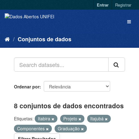
Entrar
Registrar
Conjuntos de dados
Ordenar por
8 conjuntos de dados encontrados
Etiquetas:
Itabira
Projeto
Itajubá
Componentes
Graduação
Filtrar Resultados