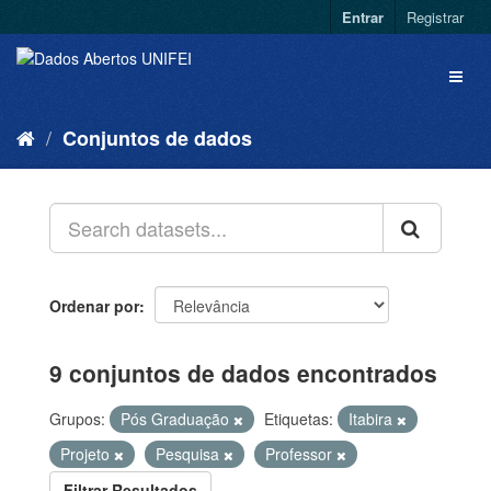
Entrar
Registrar
Conjuntos de dados
Ordenar por
9 conjuntos de dados encontrados
Grupos:
Pós Graduação
Etiquetas:
Itabira
Projeto
Pesquisa
Professor
Filtrar Resultados