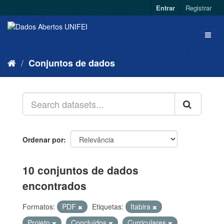
Entrar
Registrar
Conjuntos de dados
Ordenar por
10 conjuntos de dados
encontrados
Formatos:
PDF
Etiquetas:
Itabira
Projeto
Concluídos
Curriculares