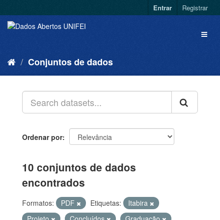
Entrar
Registrar
Conjuntos de dados
Ordenar por
10 conjuntos de dados
encontrados
Formatos:
PDF
Etiquetas:
Itabira
Projeto
Concluídos
Graduação