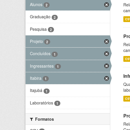
Alunos
Rel
2
cam
Graduação
2
CS
Pesquisa
2
Pr
Projeto
2
Rel
cam
Concluídos
1
CS
Ingressantes
1
Inf
Itabira
1
Qua
lab
Itajubá
1
CS
Laboratórios
1
Pr
Formatos
Rel
Cap