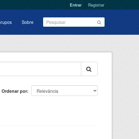
Entrar
Registrar
rupos
Sobre
Ordenar por