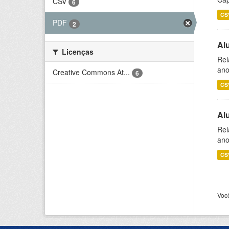
CSV
6
CS
PDF
2
Al
Licenças
Rel
ano
Creative Commons At...
6
CS
Al
Rel
ano
CS
Voc