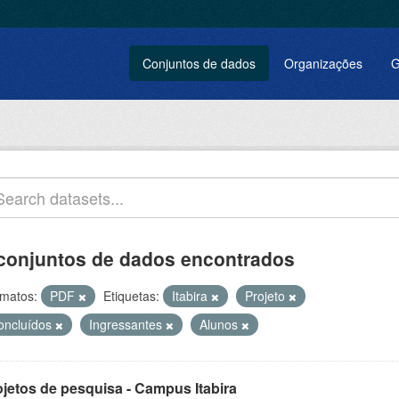
Conjuntos de dados
Organizações
G
conjuntos de dados encontrados
matos:
PDF
Etiquetas:
Itabira
Projeto
oncluídos
Ingressantes
Alunos
ojetos de pesquisa - Campus Itabira