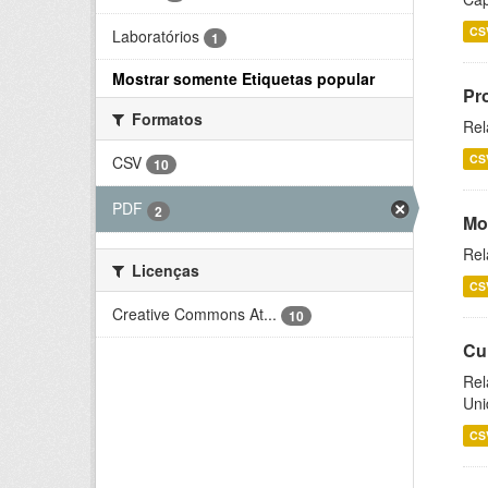
CS
Laboratórios
1
Mostrar somente Etiquetas popular
Pr
Formatos
Rel
CS
CSV
10
PDF
2
Mo
Rel
Licenças
CS
Creative Commons At...
10
Cu
Rel
Uni
CS