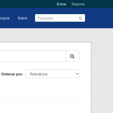
Entrar
Registrar
rupos
Sobre
Ordenar por