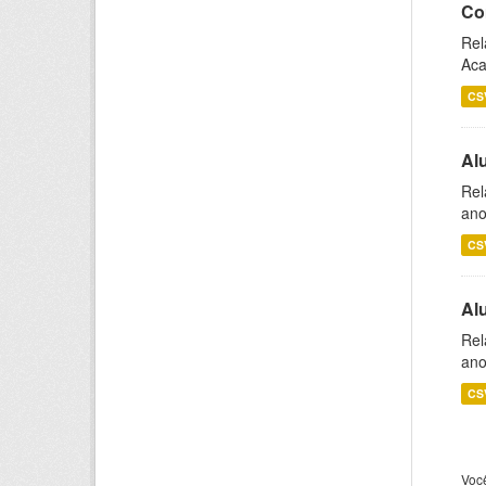
Co
Rel
Aca
CS
Al
Rel
ano
CS
Al
Rel
ano
CS
Voc