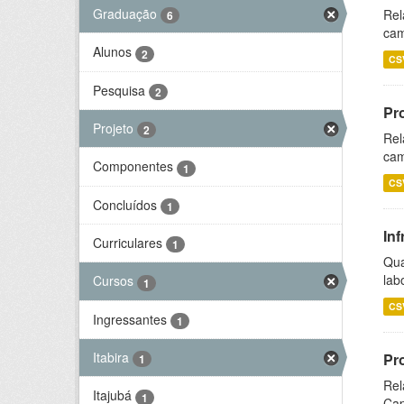
Graduação
Rel
6
cam
Alunos
2
CS
Pesquisa
2
Pr
Projeto
2
Rel
cam
Componentes
1
CS
Concluídos
1
Inf
Curriculares
1
Qua
lab
Cursos
1
CS
Ingressantes
1
Itabira
Pr
1
Rel
Itajubá
1
Cap