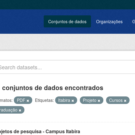
Conjuntos de dados
Organizações
G
 conjuntos de dados encontrados
matos:
PDF
Etiquetas:
Itabira
Projeto
Cursos
raduação
ojetos de pesquisa - Campus Itabira