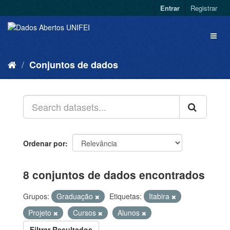
Entrar
Registrar
Conjuntos de dados
Ordenar por
8 conjuntos de dados encontrados
Grupos:
Graduação
Etiquetas:
Itabira
Projeto
Cursos
Alunos
Filtrar Resultados