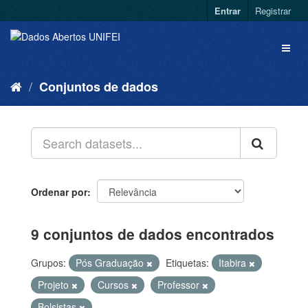
Entrar
Registrar
Conjuntos de dados
Ordenar por
9 conjuntos de dados encontrados
Grupos:
Pós Graduação
Etiquetas:
Itabira
Projeto
Cursos
Professor
Bolsistas