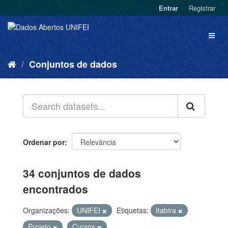
Entrar
Registrar
Conjuntos de dados
Ordenar por
34 conjuntos de dados
encontrados
Organizações:
UNIFEI
Etiquetas:
Itabira
Projeto
Cursos