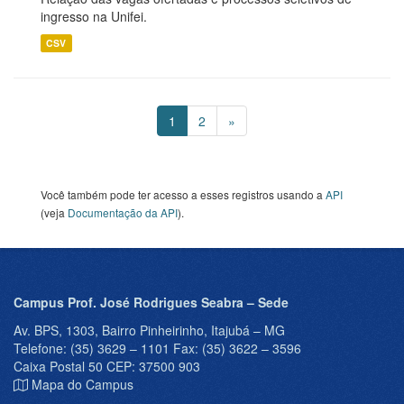
ingresso na Unifei.
CSV
1
2
»
Você também pode ter acesso a esses registros usando a
API
(veja
Documentação da API
).
Campus Prof. José Rodrigues Seabra – Sede
Av. BPS, 1303, Bairro Pinheirinho, Itajubá – MG
Telefone: (35) 3629 – 1101 Fax: (35) 3622 – 3596
Caixa Postal 50 CEP: 37500 903
Mapa do Campus