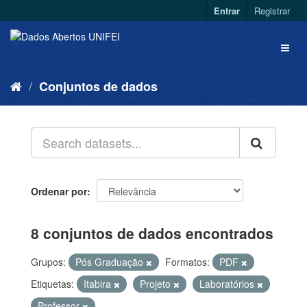
Entrar
Registrar
Conjuntos de dados
Ordenar por
8 conjuntos de dados encontrados
Grupos:
Pós Graduação
Formatos:
PDF
Etiquetas:
Itabira
Projeto
Laboratórios
Professor