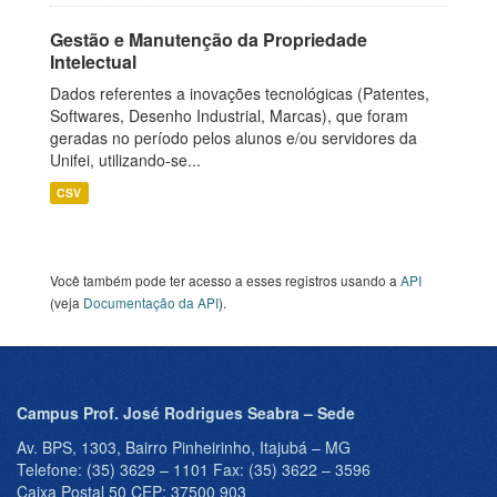
Gestão e Manutenção da Propriedade
Intelectual
Dados referentes a inovações tecnológicas (Patentes,
Softwares, Desenho Industrial, Marcas), que foram
geradas no período pelos alunos e/ou servidores da
Unifei, utilizando-se...
CSV
Você também pode ter acesso a esses registros usando a
API
(veja
Documentação da API
).
Campus Prof. José Rodrigues Seabra – Sede
Av. BPS, 1303, Bairro Pinheirinho, Itajubá – MG
Telefone: (35) 3629 – 1101 Fax: (35) 3622 – 3596
Caixa Postal 50 CEP: 37500 903