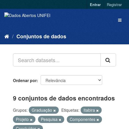
Entrar
Registrar
Conjuntos de dados
Ordenar por
9 conjuntos de dados encontrados
Grupos:
Graduação
Etiquetas:
Itabira
Projeto
Pesquisa
Componentes
Concluídos