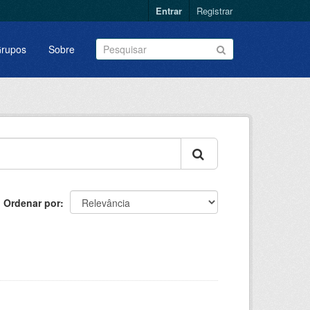
Entrar
Registrar
rupos
Sobre
Ordenar por