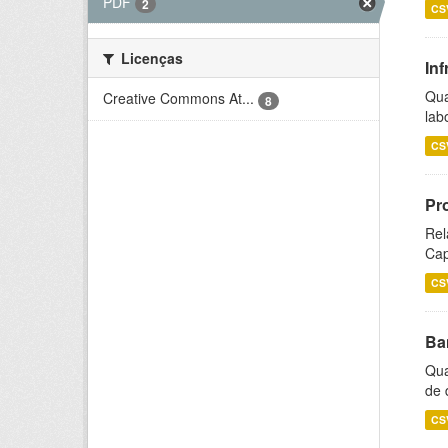
PDF
2
CS
Licenças
Inf
Qua
Creative Commons At...
8
lab
CS
Pr
Rel
Cap
CS
Ba
Qua
de 
CS