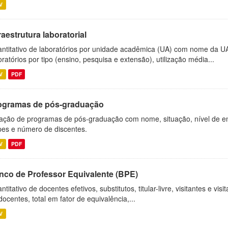
V
raestrutura laboratorial
ntitativo de laboratórios por unidade acadêmica (UA) com nome da U
oratórios por tipo (ensino, pesquisa e extensão), utilização média...
V
PDF
ogramas de pós-graduação
ação de programas de pós-graduação com nome, situação, nível de ens
es e número de discentes.
V
PDF
nco de Professor Equivalente (BPE)
ntitativo de docentes efetivos, substitutos, titular-livre, visitantes e vi
docentes, total em fator de equivalência,...
V