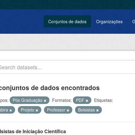
Conjuntos de dados
Organizações
G
conjuntos de dados encontrados
pos:
Pós Graduação
Formatos:
PDF
Etiquetas:
abira
Projeto
Professor
Bolsistas
sistas de Iniciação Científica