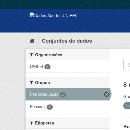
Conjuntos de dados
Organizações
UNIFEI
8
Grupos
8 
Pós Graduação
7
Gru
It
Pessoas
1
Etiquetas
Bol