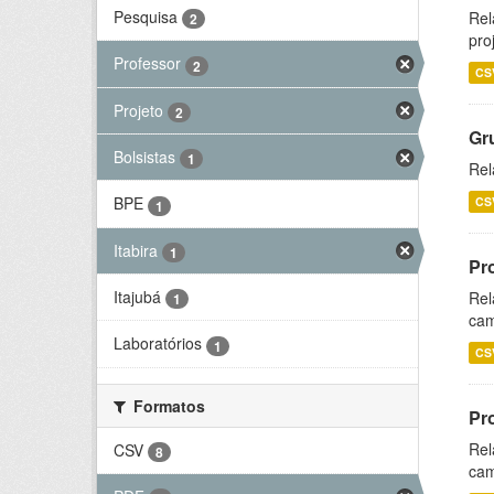
Pesquisa
Rel
2
pro
Professor
2
CS
Projeto
2
Gr
Bolsistas
1
Rel
BPE
CS
1
Itabira
1
Pr
Itajubá
Rel
1
cam
Laboratórios
1
CS
Formatos
Pr
Rel
CSV
8
cam