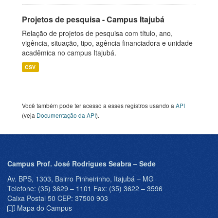
Projetos de pesquisa - Campus Itajubá
Relação de projetos de pesquisa com título, ano,
vigência, situação, tipo, agência financiadora e unidade
acadêmica no campus Itajubá.
CSV
Você também pode ter acesso a esses registros usando a
API
(veja
Documentação da API
).
Campus Prof. José Rodrigues Seabra – Sede
Av. BPS, 1303, Bairro Pinheirinho, Itajubá – MG
Telefone: (35) 3629 – 1101 Fax: (35) 3622 – 3596
Caixa Postal 50 CEP: 37500 903
Mapa do Campus