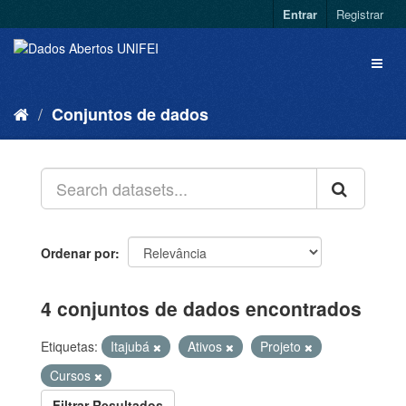
Entrar
Registrar
Conjuntos de dados
Ordenar por
4 conjuntos de dados encontrados
Etiquetas:
Itajubá
Ativos
Projeto
Cursos
Filtrar Resultados