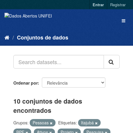
Entrar
Registrar
Conjuntos de dados
Ordenar por
10 conjuntos de dados
encontrados
Grupos:
Pessoas
Etiquetas:
Itajubá
BPE
Ativos
Projeto
Pesquisa