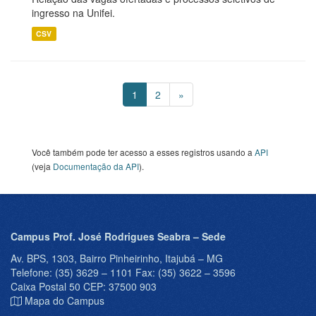
ingresso na Unifei.
CSV
1
2
»
Você também pode ter acesso a esses registros usando a
API
(veja
Documentação da API
).
Campus Prof. José Rodrigues Seabra – Sede
Av. BPS, 1303, Bairro Pinheirinho, Itajubá – MG
Telefone: (35) 3629 – 1101 Fax: (35) 3622 – 3596
Caixa Postal 50 CEP: 37500 903
Mapa do Campus