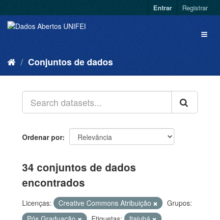
Entrar
Registrar
Conjuntos de dados
Ordenar por
34 conjuntos de dados
encontrados
Licenças:
Creative Commons Atribuição
Grupos:
Pós Graduação
Etiquetas:
Itajubá