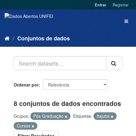
Entrar
Registrar
Conjuntos de dados
Ordenar por
8 conjuntos de dados encontrados
Grupos:
Pós Graduação
Etiquetas:
Itajubá
Cursos
Filtrar Resultados