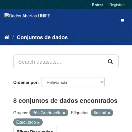
Entrar
Registrar
Conjuntos de dados
Ordenar por
8 conjuntos de dados encontrados
Grupos:
Pós Graduação
Etiquetas:
Itajubá
Executado
Filtrar Resultados