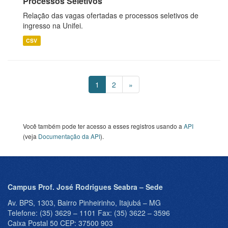
Processos Seletivos
Relação das vagas ofertadas e processos seletivos de
ingresso na Unifei.
CSV
1
2
»
Você também pode ter acesso a esses registros usando a
API
(veja
Documentação da API
).
Campus Prof. José Rodrigues Seabra – Sede
Av. BPS, 1303, Bairro Pinheirinho, Itajubá – MG
Telefone: (35) 3629 – 1101 Fax: (35) 3622 – 3596
Caixa Postal 50 CEP: 37500 903