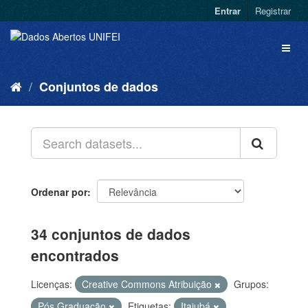
Entrar
Registrar
Conjuntos de dados
Ordenar por
34 conjuntos de dados
encontrados
Licenças:
Creative Commons Atribuição
Grupos:
Pós Graduação
Etiquetas:
Itajubá