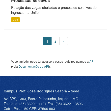
Processos Seletivos
Relação das vagas ofertadas e processos seletivos de
ingresso na Unifei.
CSV
1
2
»
Você também pode ter acesso a esses registros usando a
API
(veja
Documentação da API
).
Campus Prof. José Rodrigues Seabra – Sede
Av. BPS, 1303, Bairro Pinheirinho, Itajubá – MG
Telefone: (35) 3629 – 1101 Fax: (35) 3622 – 3596
Caixa Postal 50 CEP: 37500 903