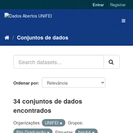
Entrar
Registrar
Conjuntos de dados
Ordenar por
34 conjuntos de dados
encontrados
Organizações:
UNIFEI
Grupos:
Pós Graduação
Etiquetas:
Itajubá